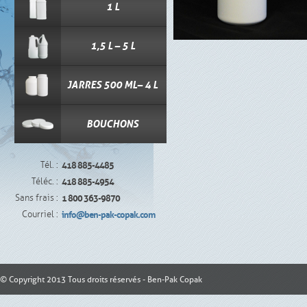
1 L
1,5 L – 5 L
JARRES 500 ML– 4 L
BOUCHONS
Tél. :
418 885-4485
Téléc. :
418 885-4954
Sans frais :
1 800 363-9870
Courriel :
info@ben-pak-copak.com
© Copyright 2013 Tous droits réservés - Ben-Pak Copak