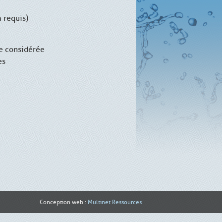
 requis)
re considérée
es
Conception web :
Multinet Ressources