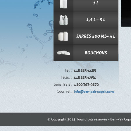
1 L
1,5 L – 5 L
JARRES 500 ML– 4 L
BOUCHONS
Tél. :
418 885-4485
Téléc. :
418 885-4954
Sans frais :
1 800 363-9870
Courriel :
info@ben-pak-copak.com
© Copyright 2013 Tous droits réservés - Ben-Pak Cop