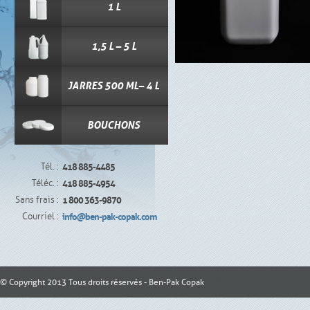
1 L
1,5 L – 5 L
JARRES 500 ML– 4 L
BOUCHONS
Tél. :
418 885-4485
Téléc. :
418 885-4954
Sans frais :
1 800 363-9870
Courriel :
info@ben-pak-copak.com
© Copyright 2013 Tous droits réservés - Ben-Pak Copak