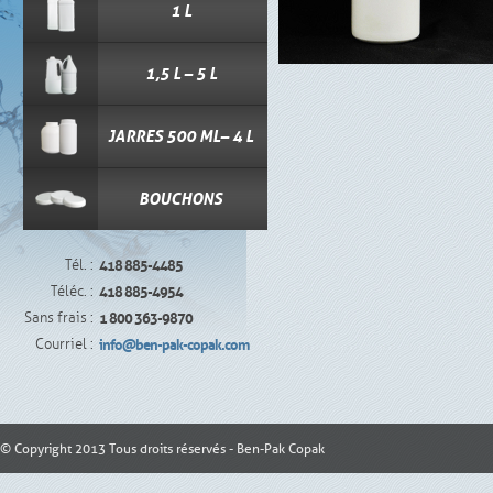
1 L
1,5 L – 5 L
JARRES 500 ML– 4 L
BOUCHONS
Tél. :
418 885-4485
Téléc. :
418 885-4954
Sans frais :
1 800 363-9870
Courriel :
info@ben-pak-copak.com
© Copyright 2013 Tous droits réservés - Ben-Pak Copak