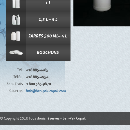
1 L
1,5 L – 5 L
JARRES 500 ML– 4 L
BOUCHONS
Tél. :
418 885-4485
Téléc. :
418 885-4954
Sans frais :
1 800 363-9870
Courriel :
info@ben-pak-copak.com
© Copyright 2013 Tous droits réservés - Ben-Pak Copak