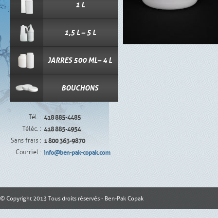
1 L
1,5 L – 5 L
JARRES 500 ML– 4 L
BOUCHONS
Tél. :
418 885-4485
Téléc. :
418 885-4954
Sans frais :
1 800 363-9870
Courriel :
info@ben-pak-copak.com
© Copyright 2013 Tous droits réservés - Ben-Pak Copak