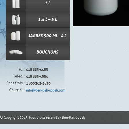
1 L
1,5 L – 5 L
JARRES 500 ML– 4 L
BOUCHONS
Tél. :
418 885-4485
Téléc. :
418 885-4954
Sans frais :
1 800 363-9870
Courriel :
info@ben-pak-copak.com
© Copyright 2013 Tous droits réservés - Ben-Pak Copak