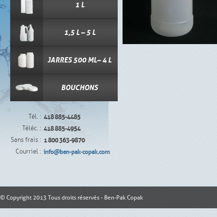
1 L
1,5 L – 5 L
JARRES 500 ML– 4 L
BOUCHONS
Tél. :
418 885-4485
Téléc. :
418 885-4954
Sans frais :
1 800 363-9870
Courriel :
info@ben-pak-copak.com
© Copyright 2013 Tous droits réservés - Ben-Pak Copak