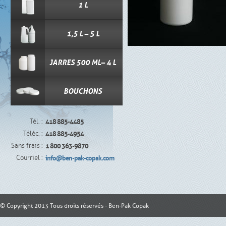
1 L
1,5 L – 5 L
JARRES 500 ML– 4 L
BOUCHONS
Tél. :
418 885-4485
Téléc. :
418 885-4954
Sans frais :
1 800 363-9870
Courriel :
info@ben-pak-copak.com
© Copyright 2013 Tous droits réservés - Ben-Pak Copak