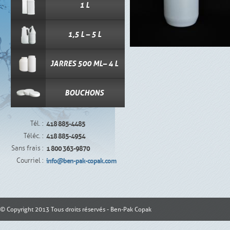
1 L
1,5 L – 5 L
JARRES 500 ML– 4 L
BOUCHONS
Tél. :
418 885-4485
Téléc. :
418 885-4954
Sans frais :
1 800 363-9870
Courriel :
info@ben-pak-copak.com
© Copyright 2013 Tous droits réservés - Ben-Pak Copak